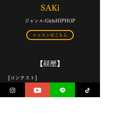
SAKi
ジャンル:GirlsHIPHOP
レッスンはこちら
【​経歴】
[コンテスト]
POPCORN DANCECONTES 第4位
RUNUP! DANCECONTES 第4位
SPARKY DANCECONTES 第3位
​[バックダンサー]
AISHA,佐藤広大,LUNA,Lugz&Jere